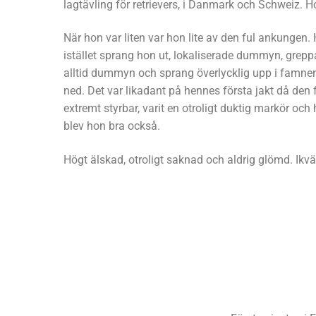
lagtävling för retrievers, i Danmark och Schweiz. H
När hon var liten var hon lite av den ful ankungen. 
istället sprang hon ut, lokaliserade dummyn, gre
alltid dummyn och sprang överlycklig upp i famnen
ned. Det var likadant på hennes första jakt då den
extremt styrbar, varit en otroligt duktig markör o
blev hon bra också.
Högt älskad, otroligt saknad och aldrig glömd. Ikväll