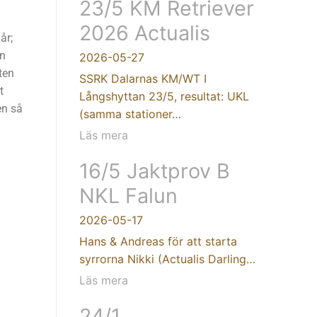
23/5 KM Retriever
2026 Actualis
år;
on
2026-05-27
ten
SSRK Dalarnas KM/WT I
t
Långshyttan 23/5, resultat: UKL
en så
(samma stationer…
Läs mera
16/5 Jaktprov B
NKL Falun
2026-05-17
Hans & Andreas för att starta
syrrorna Nikki (Actualis Darling…
Läs mera
24/1