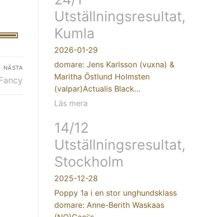
Utställningsresultat,
Kumla
2026-01-29
domare: Jens Karlsson (vuxna) &
NÄSTA
Maritha Östlund Holmsten
Fancy
(valpar)Actualis Black…
Läs mera
14/12
Utställningsresultat,
Stockholm
2025-12-28
Poppy 1a i en stor unghundsklass
domare: Anne-Berith Waskaas
(NO)Caci's…