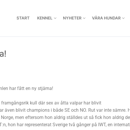
START
KENNEL
NYHETER
VÅRA HUNDAR
a!
len har fått en ny stjärna!
 framgångsrik kull där sex av åtta valpar har blivit
har även blivit champions i både SE och NO. Rut var inte sämre. 
Norge, men eftersom hon aldrig ställdes ut så fick hon aldrig de
n, hon har representerat Sverige två gånger på IWT, en internat