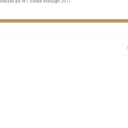
 Elitklass på WT, Edske Masugn 2011