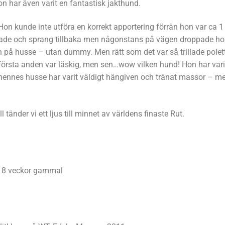
on har även varit en fantastisk jakthund.
Hon kunde inte utföra en korrekt apportering förrän hon var ca 1 
ppade och sprang tillbaka men någonstans på vägen droppade h
 på husse – utan dummy. Men rätt som det var så trillade polet
 första anden var läskig, men sen…wow vilken hund! Hon har vari
ch hennes husse har varit väldigt hängiven och tränat massor – m
 tänder vi ett ljus till minnet av världens finaste Rut.
8 veckor gammal