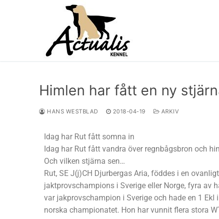
Himlen har fått en ny stjärn
HANS WESTBLAD
2018-04-19
ARKIV
Idag har Rut fått somna in
Idag har Rut fått vandra över regnbågsbron och him
Och vilken stjärna sen…
Rut, SE J(j)CH Djurbergas Aria, föddes i en ovanligt
jaktprovschampions i Sverige eller Norge, fyra av 
var jakprovschampion i Sverige och hade en 1 Ekl i 
norska championatet. Hon har vunnit flera stora WT: