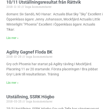
10/11 Utställningsresultat från Rättvik
2018-11-10
Inga kommentarer
domare: Siv Sandö, NO Hanar: Actualis Blue Sky ”Sky” Excellent i
Öppenklass ägare: Jenny Johansson, Mockfjärd Actualis Little
Winterlight ”Phoenix” Excellent i Öppenklass ägare: Actualis
Tikar:
Läs mer »
Agility Gagnef Floda BK
2018-10-29
Inga kommentarer
Gry och Phoenix har startat på Agility tävling I Mockfjärd.
Placering 11 av 20 startande. Första placeringen ! Bra jobbat
Gry! Länk till resultatlistan. Träning
Läs mer »
Utställning, SSRK Högbo
2018-03-25
Inga kommentarer
25/3 Utställning, SSRK Högbo Gry och Tella har vänstervarvat