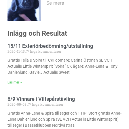
Se mera
Inlägg och Resultat
15/11 Exteriörbedömning/utställning
2020-11-15
Inga kommentarer
Grattis Tella & Spira till CK! domare: Carina Östman SE VCH
Actualis Little Winterspirit ”Spira” CK ägare: Anna-Lena & Tony
Dahlenlund, Gävle J Actualis Sweet
Läs mer »
6/9 Vinnare i Viltspårstävling
2020-09-08
Inga kommentarer
Grattis Anna-Lena & Spira till seger och 1 HP! Stort grattis Anna-
Lena Dahlenlund och Spira (SE VCH Actualis Little Winterspirit)
till seger i Bassetklubben Nordvästras