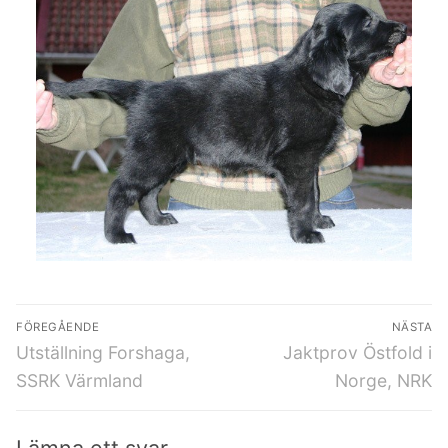
FÖREGÅENDE
NÄSTA
Utställning Forshaga,
Jaktprov Östfold i
SSRK Värmland
Norge, NRK
Lämna ett svar