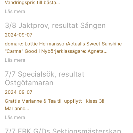
Vandringspris till bästa…
Läs mera
3/8 Jaktprov, resultat Sången
2024-09-07
domare: Lottie HermanssonActualis Sweet Sunshine
"Carma" Good i Nybörjarklassägare: Agneta…
Läs mera
7/7 Specialsök, resultat
Östgötamaran
2024-09-07
Grattis Marianne & Tea till uppflytt i klass 3!!
Marianne…
Läs mera
7/7 FRK G/Ds Sektionsmästerskap