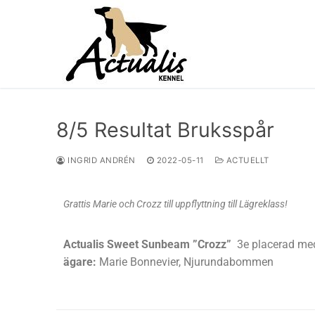
8/5 Resultat Bruksspår
INGRID ANDRÉN
2022-05-11
ACTUELLT
Grattis Marie och Crozz till uppflyttning till Lägreklass!
Actualis Sweet Sunbeam ”Crozz”
3e placerad med 
ägare:
Marie Bonnevier, Njurundabommen