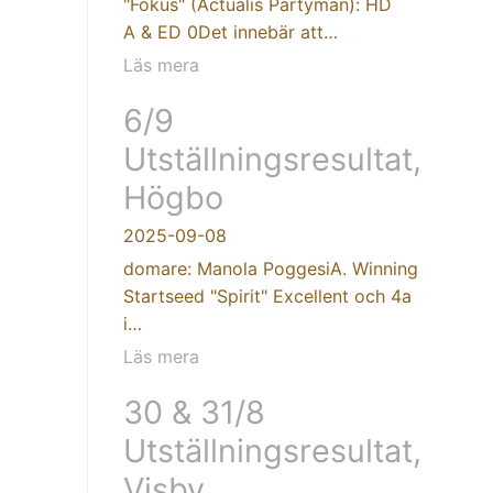
"Fokus" (Actualis Partyman): HD
A & ED 0Det innebär att…
Läs mera
6/9
Utställningsresultat,
Högbo
2025-09-08
domare: Manola PoggesiA. Winning
Startseed "Spirit" Excellent och 4a
i…
Läs mera
30 & 31/8
Utställningsresultat,
Visby