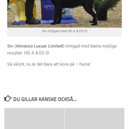
Siv röntgad med HD A & ED 0!
Siv
(
Almanza Luxuar Limited
) röntgad med bästa möjliga
resultat: HD A & ED 0!
Så skönt, nu är det bara att köra på – hurra!
DU GILLAR KANSKE OCKSÅ...