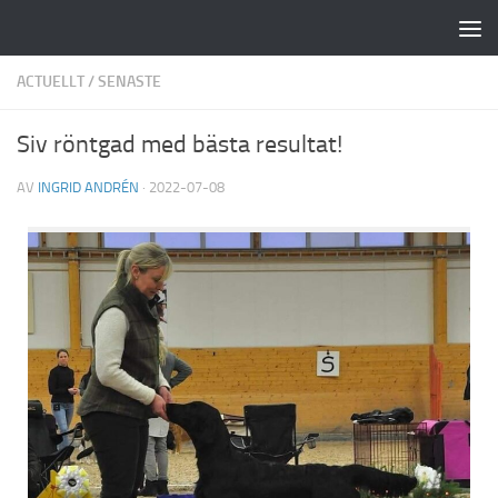
Hoppa till innehåll
ACTUELLT
/
SENASTE
Siv röntgad med bästa resultat!
AV
INGRID ANDRÉN
·
2022-07-08