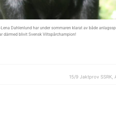
Lena Dahlenlund har under sommaren klarat av både anlagssp
har därmed blivit Svensk Viltspårchampion!
15/9 Jaktprov SSRK, 