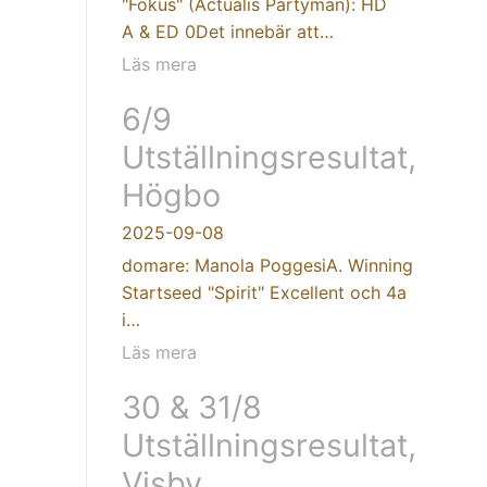
"Fokus" (Actualis Partyman): HD
A & ED 0Det innebär att…
Läs mera
6/9
Utställningsresultat,
Högbo
2025-09-08
domare: Manola PoggesiA. Winning
Startseed "Spirit" Excellent och 4a
i…
Läs mera
30 & 31/8
Utställningsresultat,
Visby