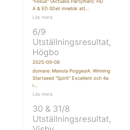
"Fokus" (Actualis Partyman): HD
A & ED 0Det innebär att…
Läs mera
6/9
Utställningsresultat,
Högbo
2025-09-08
domare: Manola PoggesiA. Winning
Startseed "Spirit" Excellent och 4a
i…
Läs mera
30 & 31/8
Utställningsresultat,
Visby