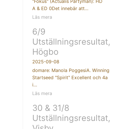
"Fokus" (Actualis Partyman): HD
A & ED 0Det innebär att…
Läs mera
6/9
Utställningsresultat,
Högbo
2025-09-08
domare: Manola PoggesiA. Winning
Startseed "Spirit" Excellent och 4a
i…
Läs mera
30 & 31/8
Utställningsresultat,
Visby