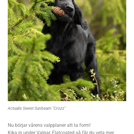
Actualis Sweet Sunbeam "Crozz"
Nu börjar vårens valpplaner att ta form!
Kika in under Valpar, Flatcoated så får du veta mer.