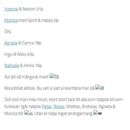
Yvonne
& Nelson 31p
Monica
med Spirit & Happy 0p
ÖKL
Agneta
& Carma 78p
Ingo & Abby 63p
Nathalie
& Himla 16p
Kul att så många är med!
Bra jobbat allihop. Nu vet vi vad vi ska träna mer på
Och sist men inte minst, stort stort tack till alla som hjälpte till som
funkisar! Igår hjälpte
Peter
,
Roger
, Mattias, Andreas, Agneta &
Monica till!
Utan er hjälp inget arrangemang