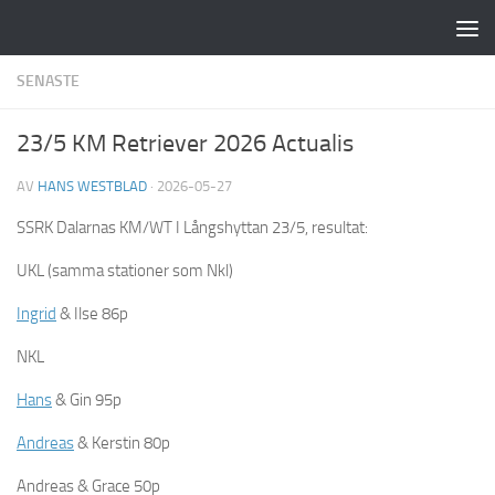
Hoppa till innehåll
SENASTE
23/5 KM Retriever 2026 Actualis
AV
HANS WESTBLAD
·
2026-05-27
SSRK Dalarnas KM/WT I Långshyttan 23/5, resultat:
UKL (samma stationer som Nkl)
Ingrid
& Ilse 86p
NKL
Hans
& Gin 95p
Andreas
& Kerstin 80p
Andreas & Grace 50p