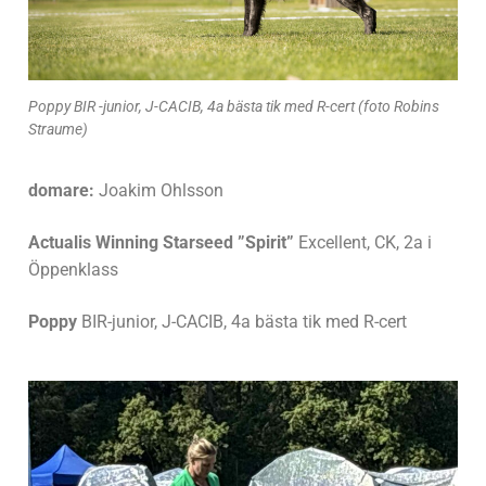
Poppy BIR -junior, J-CACIB, 4a bästa tik med R-cert (foto Robins
Straume)
domare:
Joakim Ohlsson
Actualis Winning Starseed ”Spirit”
Excellent, CK, 2a i
Öppenklass
Poppy
BIR-junior, J-CACIB, 4a bästa tik med R-cert