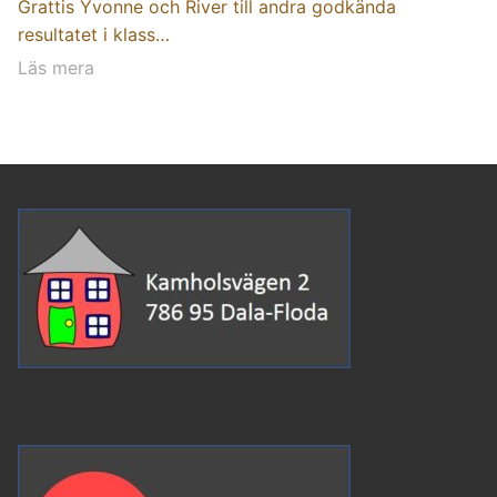
Grattis Yvonne och River till andra godkända
resultatet i klass…
Läs mera