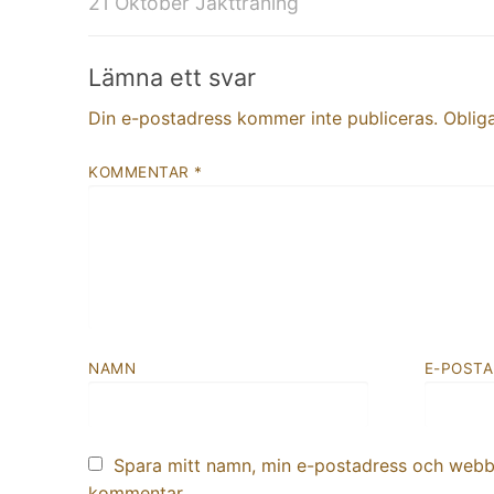
Föregående
21 Oktober Jaktträning
inlägg:
Lämna ett svar
Din e-postadress kommer inte publiceras.
Obliga
KOMMENTAR
*
NAMN
E-POST
Spara mitt namn, min e-postadress och webbpl
kommentar.