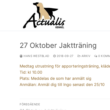
Hoppa
till
innehåll
27 Oktober Jaktträning
HANS WESTBLAD
2018-09-27
ARKIV
0 KOMM
Medtag utrustning för apporteringsträning, kläde
Tid: kl 10.00
Plats: Meddelas de som har anmält sig
Anmälan: Anmäl dig till Ingo senast den 25/10
Inläggsnavigering
FÖREGÅENDE