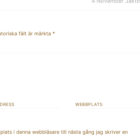
Nästa
4 November Jaktt
inlägg:
toriska fält är märkta
*
ADRESS
WEBBPLATS
ats i denna webbläsare till nästa gång jag skriver en