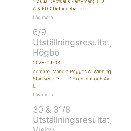
"Fokus" (Actualis Partyman): HD
A & ED 0Det innebär att…
Läs mera
6/9
Utställningsresultat,
Högbo
2025-09-08
domare: Manola PoggesiA. Winning
Startseed "Spirit" Excellent och 4a
i…
Läs mera
30 & 31/8
Utställningsresultat,
Visby