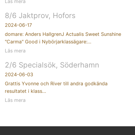
Läs mera
8/6 Jaktprov, Hofors
2024-06-17
domare: Anders HallgrenJ Actualis Sweet Sunshine
"Carma" Good i Nybörjarklassägare:…
Läs mera
2/6 Specialsök, Söderhamn
2024-06-03
Grattis Yvonne och River till andra godkända
resultatet i klass…
Läs mera