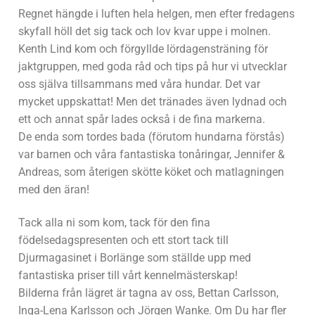
Regnet hängde i luften hela helgen, men efter fredagens
skyfall höll det sig tack och lov kvar uppe i molnen.
Kenth Lind kom och förgyllde lördagensträning för
jaktgruppen, med goda råd och tips på hur vi utvecklar
oss själva tillsammans med våra hundar. Det var
mycket uppskattat! Men det tränades även lydnad och
ett och annat spår lades också i de fina markerna.
De enda som tordes bada (förutom hundarna förstås)
var barnen och våra fantastiska tonåringar, Jennifer &
Andreas, som återigen skötte köket och matlagningen
med den äran!
Tack alla ni som kom, tack för den fina
födelsedagspresenten och ett stort tack till
Djurmagasinet i Borlänge som ställde upp med
fantastiska priser till vårt kennelmästerskap!
Bilderna från lägret är tagna av oss, Bettan Carlsson,
Inga-Lena Karlsson och Jörgen Wanke. Om Du har fler