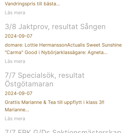
Vandringspris till bästa…
Läs mera
3/8 Jaktprov, resultat Sången
2024-09-07
domare: Lottie HermanssonActualis Sweet Sunshine
"Carma" Good i Nybörjarklassägare: Agneta…
Läs mera
7/7 Specialsök, resultat
Östgötamaran
2024-09-07
Grattis Marianne & Tea till uppflytt i klass 3!!
Marianne…
Läs mera
7/7 FRK G/Ds Sektionsmästerskap