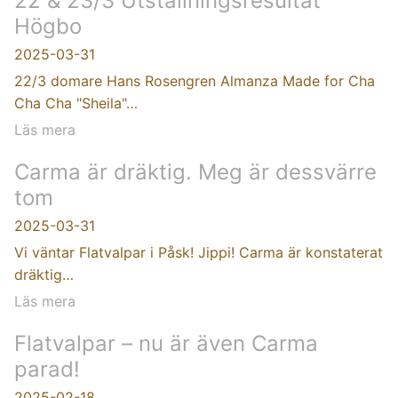
22 & 23/3 Utställningsresultat
Högbo
2025-03-31
22/3 domare Hans Rosengren Almanza Made for Cha
Cha Cha "Sheila"…
Läs mera
Carma är dräktig. Meg är dessvärre
tom
2025-03-31
Vi väntar Flatvalpar i Påsk! Jippi! Carma är konstaterat
dräktig…
Läs mera
Flatvalpar – nu är även Carma
parad!
2025-02-18