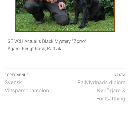
SE VCH Actualis Black Mystery ”Zorro”
Ägare: Bengt Back, Rättvik
FÖREGÅENDE
NÄSTA
Svensk
Rallylydnads diplom
Viltspårschampion
Nybörjare &
Fortsättning