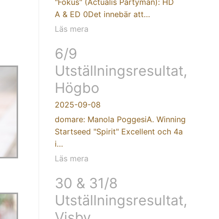
"Fokus" (Actualis Partyman): HD
A & ED 0Det innebär att…
Läs mera
6/9
Utställningsresultat,
Högbo
2025-09-08
domare: Manola PoggesiA. Winning
Startseed "Spirit" Excellent och 4a
i…
Läs mera
30 & 31/8
Utställningsresultat,
Visby