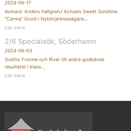
2024-06-17
domare: Anders HallgrenJ Actualis Sweet Sunshine
"Carma" Good i Nybörjarklassägare:…
Läs mera
2/6 Specialsök, Söderhamn
2024-06-03
Grattis Yvonne och River till andra godkända
resultatet i klass…
Läs mera