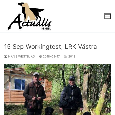
Hoppa
till
innehåll
15 Sep Workingtest, LRK Västra
HANS WESTBLAD
2018-09-17
2018