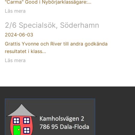
"Carma" Good i Nybörjarklassägare:…
Läs mera
2/6 Specialsök, Söderhamn
2024-06-03
Grattis Yvonne och River till andra godkända
resultatet i klass…
Läs mera