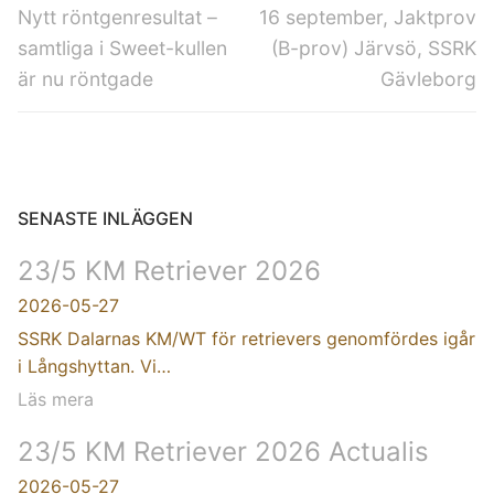
Föregående
Nästa
Nytt röntgenresultat –
16 september, Jaktprov
inlägg:
inlägg:
samtliga i Sweet-kullen
(B-prov) Järvsö, SSRK
är nu röntgade
Gävleborg
SENASTE INLÄGGEN
23/5 KM Retriever 2026
2026-05-27
SSRK Dalarnas KM/WT för retrievers genomfördes igår
i Långshyttan. Vi…
Läs mera
23/5 KM Retriever 2026 Actualis
2026-05-27