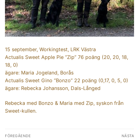
15 september, Workingtest, LRK Västra
Actualis Sweet Apple Pie ”Zip” 76 poäng (20, 20, 18,
18, 0)
ägare: Maria Jogeland, Borås
Actualis Sweet Gino ”Bonzo” 22 poäng (0,17, 0, 5, 0)
ägare: Rebecka Johansson, Dals-Långed
Rebecka med Bonzo & Maria med Zip, syskon från
Sweet-kullen.
Inläggsnavigering
FÖREGÅENDE
NÄSTA