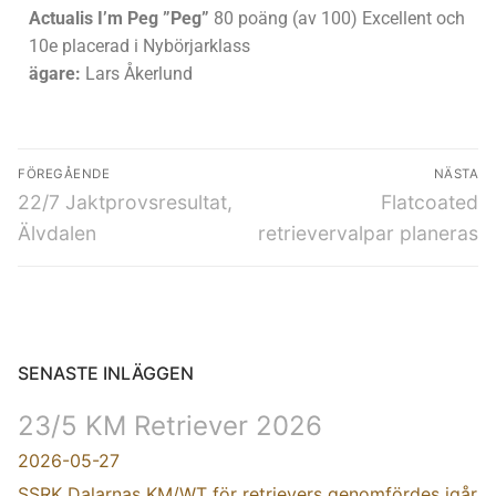
Actualis I’m Peg ”Peg”
80 poäng (av 100) Excellent och
10e placerad i Nybörjarklass
ägare:
Lars Åkerlund
FÖREGÅENDE
NÄSTA
22/7 Jaktprovsresultat,
Flatcoated
Älvdalen
retrievervalpar planeras
SENASTE INLÄGGEN
23/5 KM Retriever 2026
2026-05-27
SSRK Dalarnas KM/WT för retrievers genomfördes igår