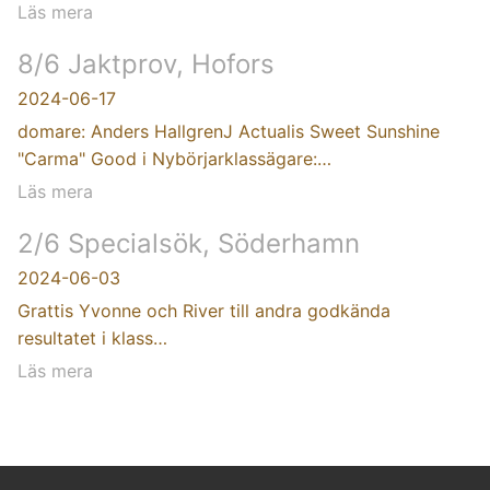
Läs mera
8/6 Jaktprov, Hofors
2024-06-17
domare: Anders HallgrenJ Actualis Sweet Sunshine
"Carma" Good i Nybörjarklassägare:…
Läs mera
2/6 Specialsök, Söderhamn
2024-06-03
Grattis Yvonne och River till andra godkända
resultatet i klass…
Läs mera