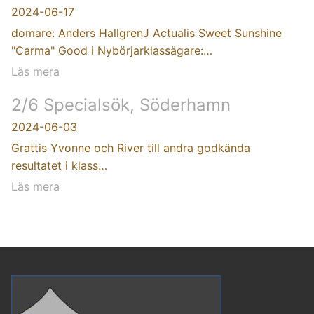
2024-06-17
domare: Anders HallgrenJ Actualis Sweet Sunshine
"Carma" Good i Nybörjarklassägare:…
Läs mera
2/6 Specialsök, Söderhamn
2024-06-03
Grattis Yvonne och River till andra godkända
resultatet i klass…
Läs mera