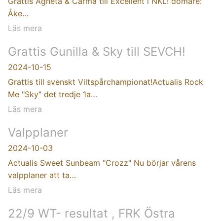
Grattis Agneta & Carma till Excellent i NKL! domare:
Åke…
Läs mera
Grattis Gunilla & Sky till SEVCH!
2024-10-15
Grattis till svenskt Viltspårchampionat!Actualis Rock
Me "Sky" det tredje 1a…
Läs mera
Valpplaner
2024-10-03
Actualis Sweet Sunbeam "Crozz" Nu börjar vårens
valpplaner att ta…
Läs mera
22/9 WT- resultat , FRK Östra