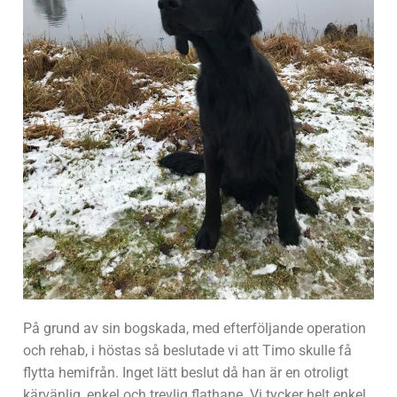
På grund av sin bogskada, med efterföljande operation
och rehab, i höstas så beslutade vi att Timo skulle få
flytta hemifrån. Inget lätt beslut då han är en otroligt
kärvänlig, enkel och trevlig flathane. Vi tycker helt enkel